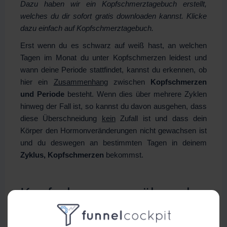
Dazu haben wir ein Kopfschmerztagebuch erstellt,
welches du dir sofort gratis downloaden kannst. Klicke
dazu einfach auf Kopfschmerztagebuch.
Erst wenn du es schwarz auf weiß hast, an welchen
Tagen im Monat du unter Kopfschmerzen leidest und
wann deine Periode stattfindet, kannst du erkennen, ob
hier ein
Zusammenhang
zwischen
Kopfschmerzen
und Periode
besteht. Wenn dies über mehrere Zyklen
hinweg der Fall ist, so kannst du davon ausgehen, dass
diese Überschneidung
kein
Zufall ist und dass dein
Körper den Hormonveränderungen nicht gewachsen ist
und du deswegen an bestimmten Tagen in deinem
Zyklus, Kopfschmerzen
bekommst.
Kopfschmerzen während
Periode – Was tun bei