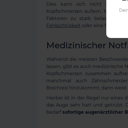
Dies kann sich nicht nur ei
Dein
Kopfschmerzen äußern. Manchmal w
Faktoren zu stark belastet. Hie
Fehlsichtigkeit
oder eine falsche Bril
Medizinischer Notf
Während die meisten Beschwerden
lassen, gibt es auch medizinische
Kopfschmerzen zusammen auftrete
manchmal auch Zahnschmerzen,
Brechreiz hinzukommt, dann weist 
Hierbei ist in der Regel nur eines 
das Auge sehr hart und getrübt. D
bedarf
sofortige augenärztlicher