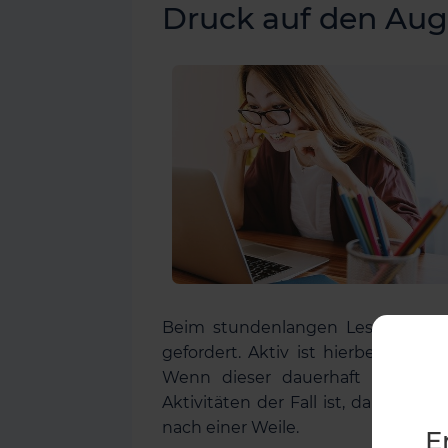
Druck auf den Aug
Beim stundenlangen Lesen oder 
gefordert. Aktiv ist hierbei ein s
Wenn dieser dauerhaft geforder
Aktivitäten der Fall ist, dann ist
nach einer Weile.
E