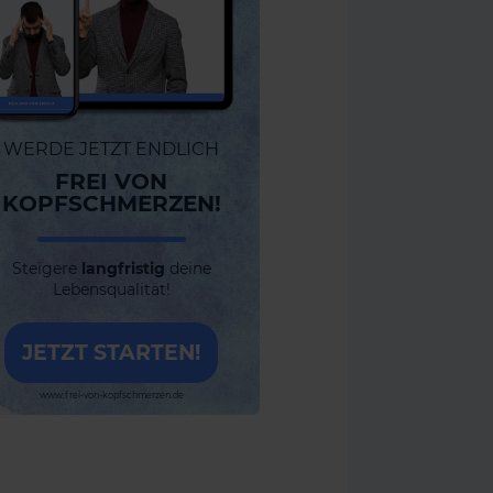
WERDE JETZT ENDLICH
FREI VON
KOPFSCHMERZEN!
Steigere
langfristig
deine
Lebensqualität!
JETZT STARTEN!
www.frei-von-kopfschmerzen.de