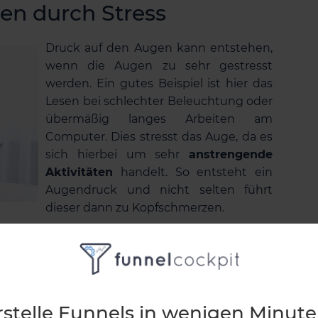
en durch Stress
Druck auf den Augen kann entstehen,
wenn die Augen zu sehr gestresst
werden. Ein gutes Beispiel ist hier das
Lesen bei schlechter Beleuchtung oder
übermäßig langes Arbeiten am
Computer. Dies stresst das Auge, da es
sich hierbei um sehr
anstrengende
Aktivitäten
handelt. So entsteht ein
Augendruck und nicht selten führt
dieser dann zu Kopfschmerzen.
Arbeiten am PC wird die Nahsicht des Auges
ehr kleiner Muskel, der sogenannte
Ziliarmuskel
.
t wird, wie es bei den oben beschriebenen
 dieser auch pausenlos angespannt und schmerzt
rstelle Funnels in wenigen Minute