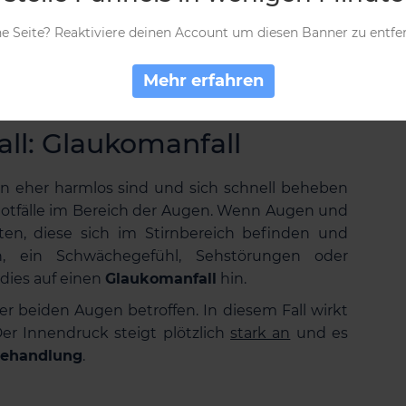
n
Druck auf den Augen
, sondern auch in
e Seite? Reaktiviere deinen Account um diesen Banner zu entfe
ird der Ziliarmuskel aber auch durch andere
rzu zählen beispielsweise eine
unbehandelte
Mehr erfahren
le.
all: Glaukomanfall
 eher harmlos sind und sich schnell beheben
 Notfälle im Bereich der Augen. Wenn Augen und
n, diese sich im Stirnbereich befinden und
 ein Schwächegefühl, Sehstörungen oder
dies auf einen
Glaukomanfall
hin.
der beiden Augen betroffen. In diesem Fall wirkt
er Innendruck steigt plötzlich
stark an
und es
 Behandlung
.